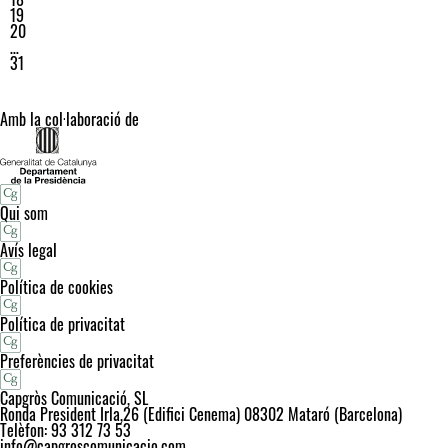
19
20
…
31
Amb la col·laboració de
Qui som
Avís legal
Política de cookies
Política de privacitat
Preferències de privacitat
Capgròs Comunicació, SL
Ronda President Irla,26 (Edifici Cenema) 08302 Mataró (Barcelona)
Telèfon: 93 312 73 53
info@capgroscomunicacio.com