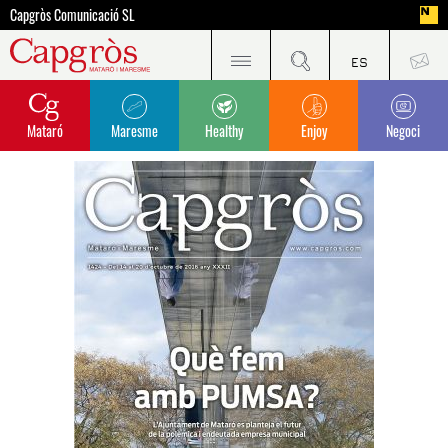
Capgròs Comunicació SL
Mataró
Maresme
Healthy
Enjoy
Negoci