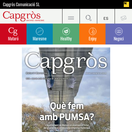
Capgròs Comunicació SL
Mataró
Maresme
Healthy
Enjoy
Negoci