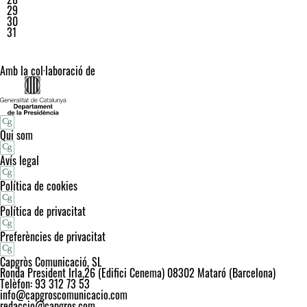
29
30
31
Amb la col·laboració de
Qui som
Avís legal
Política de cookies
Política de privacitat
Preferències de privacitat
Capgròs Comunicació, SL
Ronda President Irla,26 (Edifici Cenema) 08302 Mataró (Barcelona)
Telèfon: 93 312 73 53
info@capgroscomunicacio.com
redaccio@capgros.com