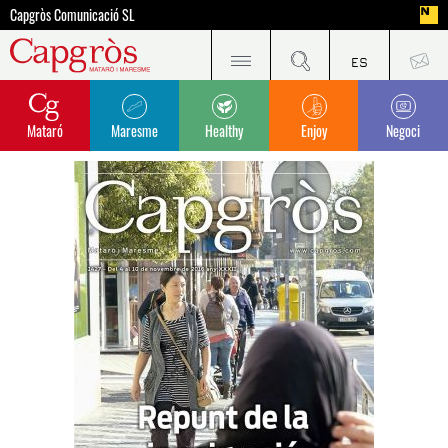
Capgròs Comunicació SL
Mataró
Maresme
Healthy
Enjoy
Negoci