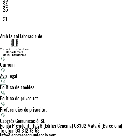
24
25
…
31
Amb la col·laboració de
Qui som
Avís legal
Política de cookies
Política de privacitat
Preferències de privacitat
Capgròs Comunicació, SL
Ronda President Irla,26 (Edifici Cenema) 08302 Mataró (Barcelona)
Telèfon: 93 312 73 53
info@capgroscomunicacio.com