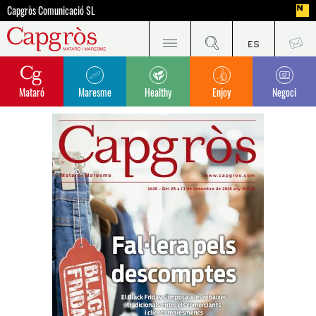
Capgròs Comunicació SL
Mataró
Maresme
Healthy
Enjoy
Negoci