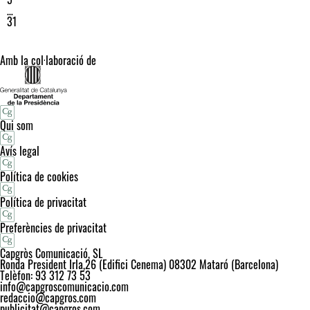
…
31
Amb la col·laboració de
Qui som
Avís legal
Política de cookies
Política de privacitat
Preferències de privacitat
Capgròs Comunicació, SL
Ronda President Irla,26 (Edifici Cenema) 08302 Mataró (Barcelona)
Telèfon: 93 312 73 53
info@capgroscomunicacio.com
redaccio@capgros.com
publicitat@capgros.com