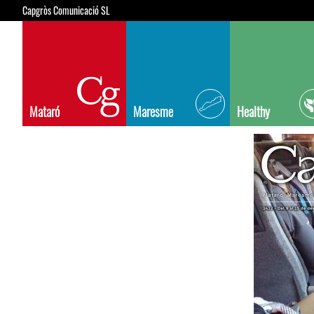
Capgròs Comunicació SL
Mataró
Maresme
Healthy