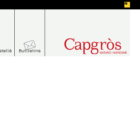
stellà
Butlletins