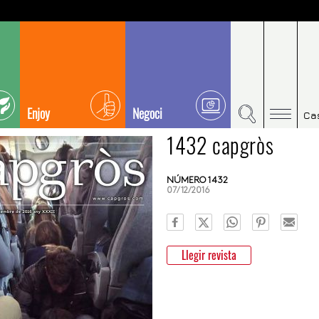
Enjoy
Negoci
Ca
1432 capgròs
NÚMERO 1432
07/12/2016
Llegir revista