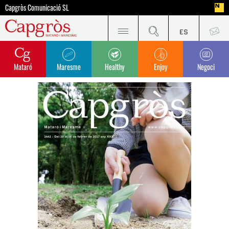
Capgròs Comunicació SL
Mataró
Maresme
Healthy
Enjoy
Negoci