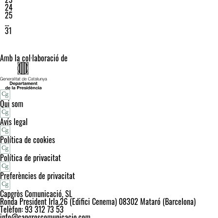
24
25
…
31
Amb la col·laboració de
Qui som
Avís legal
Política de cookies
Política de privacitat
Preferències de privacitat
Capgròs Comunicació, SL
Ronda President Irla,26 (Edifici Cenema) 08302 Mataró (Barcelona)
Telèfon: 93 312 73 53
info@capgroscomunicacio.com