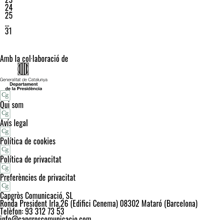
24
25
…
31
Amb la col·laboració de
Qui som
Avís legal
Política de cookies
Política de privacitat
Preferències de privacitat
Capgròs Comunicació, SL
Ronda President Irla,26 (Edifici Cenema) 08302 Mataró (Barcelona)
Telèfon: 93 312 73 53
info@capgroscomunicacio.com