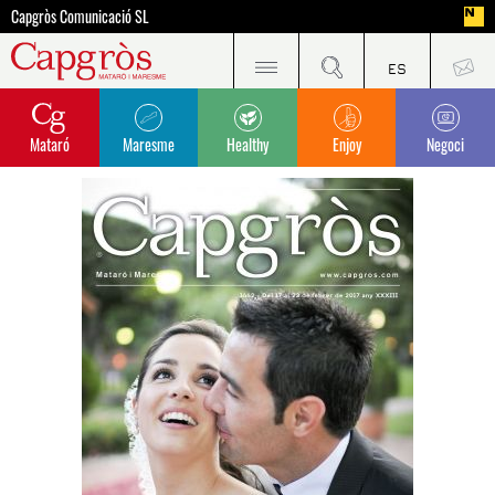
Capgròs Comunicació SL
Mataró
Maresme
Healthy
Enjoy
Negoci