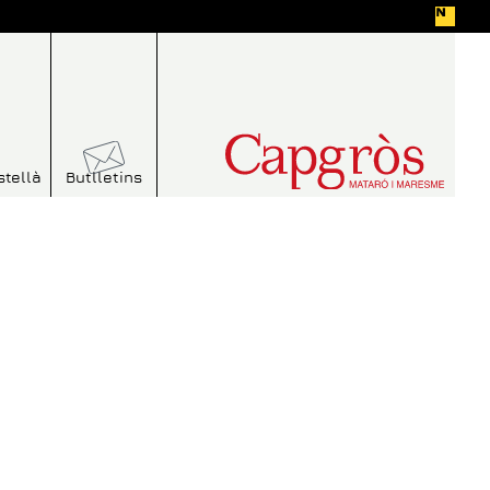
stellà
Butlletins