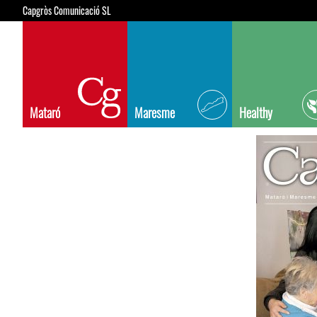
Capgròs Comunicació SL
Mataró
Maresme
Healthy