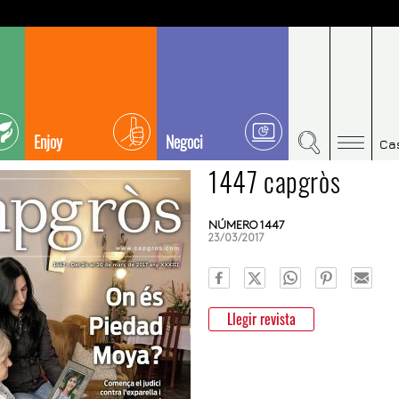
Enjoy
Negoci
Ca
1447 capgròs
NÚMERO 1447
23/03/2017
Llegir revista