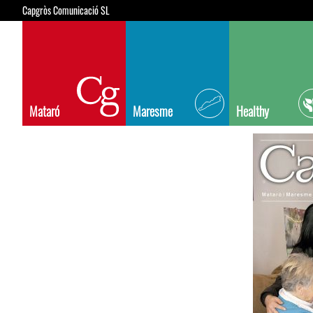
Capgròs Comunicació SL
Mataró
Maresme
Healthy