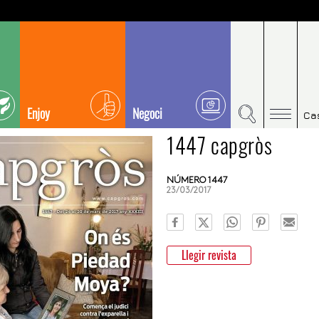
Enjoy
Negoci
Ca
1447 capgròs
NÚMERO 1447
23/03/2017
Llegir revista