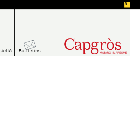
stellà
Butlletins