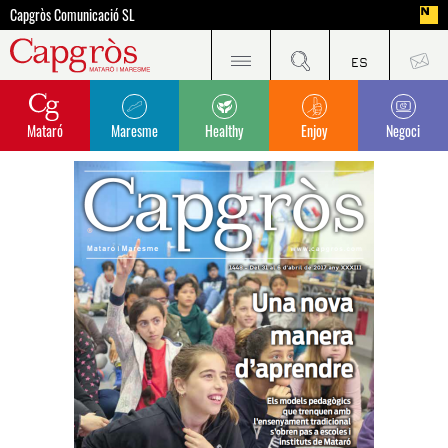
Capgròs Comunicació SL
Mataró
Maresme
Healthy
Enjoy
Negoci