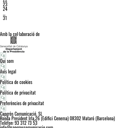
23
24
…
31
Amb la col·laboració de
Qui som
Avís legal
Política de cookies
Política de privacitat
Preferències de privacitat
Capgròs Comunicació, SL
Ronda President Irla,26 (Edifici Cenema) 08302 Mataró (Barcelona)
Telèfon: 93 312 73 53
info@capgroscomunicacio.com