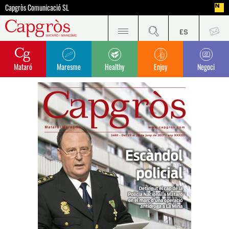
Capgròs Comunicació SL
Mataró
Maresme
Healthy
Enjoy
Negoci