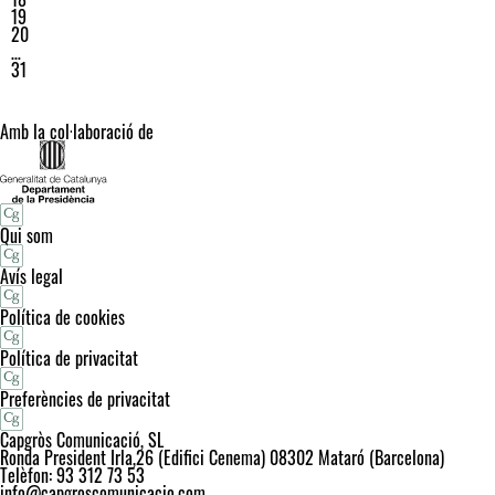
19
20
…
31
Amb la col·laboració de
Qui som
Avís legal
Política de cookies
Política de privacitat
Preferències de privacitat
Capgròs Comunicació, SL
Ronda President Irla,26 (Edifici Cenema) 08302 Mataró (Barcelona)
Telèfon: 93 312 73 53
info@capgroscomunicacio.com