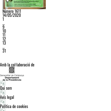
Número 1611
14/05/2020
1
…
9
10
11
12
13
…
31
Amb la col·laboració de
Qui som
Avís legal
Política de cookies