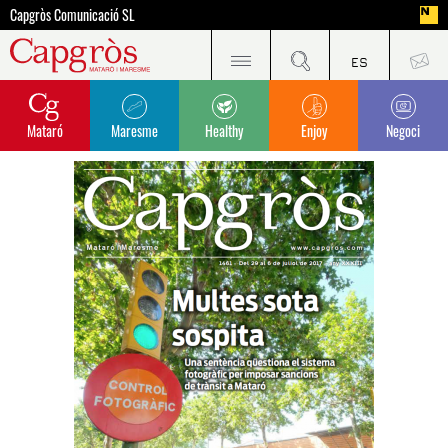
Capgròs Comunicació SL
Mataró
Maresme
Healthy
Enjoy
Negoci