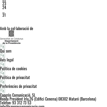
23
24
…
31
Amb la col·laboració de
Qui som
Avís legal
Política de cookies
Política de privacitat
Preferències de privacitat
Capgròs Comunicació, SL
Ronda President Irla,26 (Edifici Cenema) 08302 Mataró (Barcelona)
Telèfon: 93 312 73 53
info@capgroscomunicacio.com