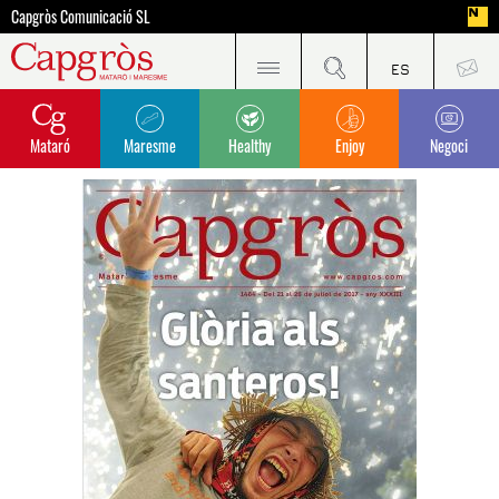
Capgròs Comunicació SL
Mataró
Maresme
Healthy
Enjoy
Negoci