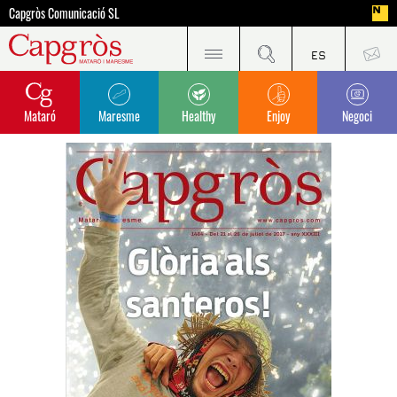
Capgròs Comunicació SL
Mataró
Maresme
Healthy
Enjoy
Negoci