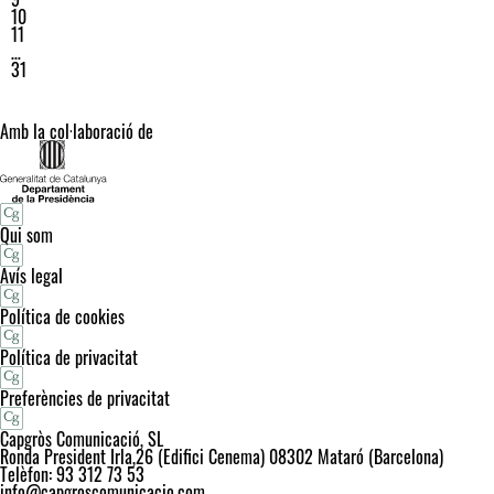
10
11
…
31
Amb la col·laboració de
Qui som
Avís legal
Política de cookies
Política de privacitat
Preferències de privacitat
Capgròs Comunicació, SL
Ronda President Irla,26 (Edifici Cenema) 08302 Mataró (Barcelona)
Telèfon: 93 312 73 53
info@capgroscomunicacio.com