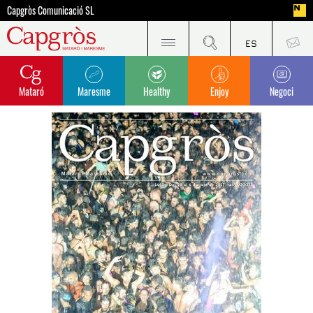
Capgròs Comunicació SL
Mataró
Maresme
Healthy
Enjoy
Negoci