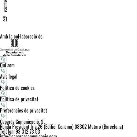
11
12
…
31
Amb la col·laboració de
Qui som
Avís legal
Política de cookies
Política de privacitat
Preferències de privacitat
Capgròs Comunicació, SL
Ronda President Irla,26 (Edifici Cenema) 08302 Mataró (Barcelona)
Telèfon: 93 312 73 53
info@capgroscomunicacio.com