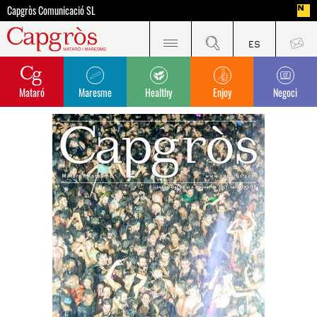
Capgròs Comunicació SL
Mataró
Maresme
Healthy
Enjoy
Negoci