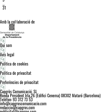
…
31
Amb la col·laboració de
Qui som
Avís legal
Política de cookies
Política de privacitat
Preferències de privacitat
Capgròs Comunicació, SL
Ronda President Irla,26 (Edifici Cenema) 08302 Mataró (Barcelona)
Telèfon: 93 312 73 53
info@capgroscomunicacio.com
redaccio@capgros.com
publicitat@capgros.com