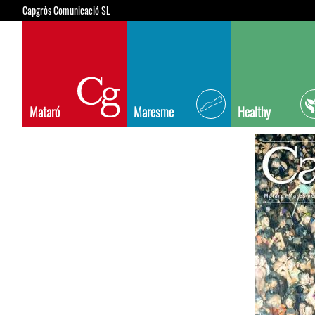
Capgròs Comunicació SL
Mataró
Maresme
Healthy