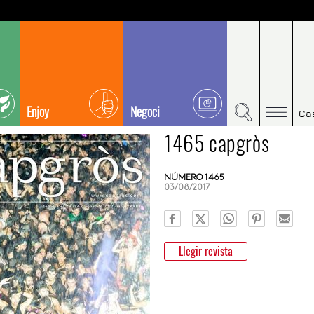
Enjoy
Negoci
Ca
1465 capgròs
NÚMERO 1465
03/08/2017
Llegir revista