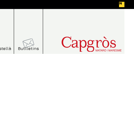
stellà
Butlletins