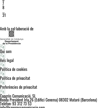
7
8
…
31
Amb la col·laboració de
Qui som
Avís legal
Política de cookies
Política de privacitat
Preferències de privacitat
Capgròs Comunicació, SL
Ronda President Irla,26 (Edifici Cenema) 08302 Mataró (Barcelona)
Telèfon: 93 312 73 53
info@capgroscomunicacio.com