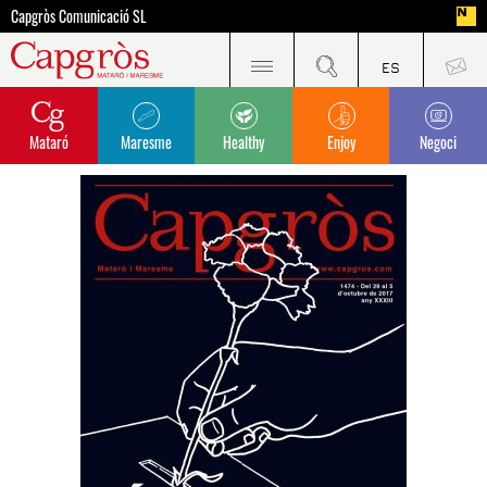
Capgròs Comunicació SL
Mataró
Maresme
Healthy
Enjoy
Negoci