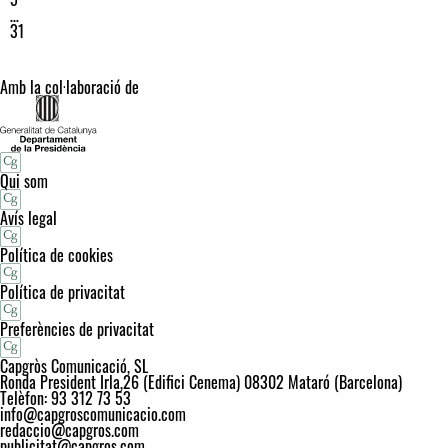
…
31
Amb la col·laboració de
Qui som
Avís legal
Política de cookies
Política de privacitat
Preferències de privacitat
Capgròs Comunicació, SL
Ronda President Irla,26 (Edifici Cenema) 08302 Mataró (Barcelona)
Telèfon: 93 312 73 53
info@capgroscomunicacio.com
redaccio@capgros.com
publicitat@capgros.com