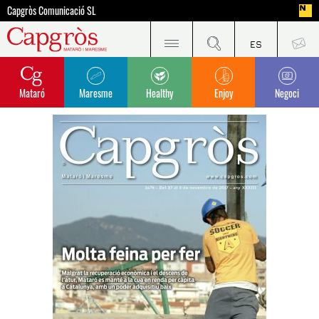
Capgròs Comunicació SL
Mataró
Maresme
Healthy
Enjoy
Negoci