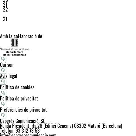
21
22
…
31
Amb la col·laboració de
Qui som
Avís legal
Política de cookies
Política de privacitat
Preferències de privacitat
Capgròs Comunicació, SL
Ronda President Irla,26 (Edifici Cenema) 08302 Mataró (Barcelona)
Telèfon: 93 312 73 53
info@capgroscomunicacio.com