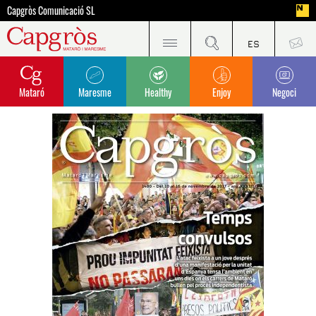
Capgròs Comunicació SL
Mataró
Maresme
Healthy
Enjoy
Negoci