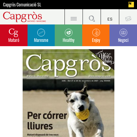
Capgròs Comunicació SL
Mataró
Maresme
Healthy
Enjoy
Negoci