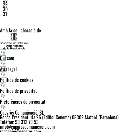
29
30
31
Amb la col·laboració de
Qui som
Avís legal
Política de cookies
Política de privacitat
Preferències de privacitat
Capgròs Comunicació, SL
Ronda President Irla,26 (Edifici Cenema) 08302 Mataró (Barcelona)
Telèfon: 93 312 73 53
info@capgroscomunicacio.com
redaccio@capgros.com