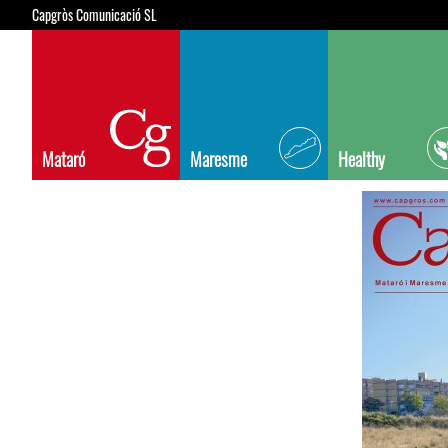
Capgròs Comunicació SL
Mataró
Maresme
Healthy