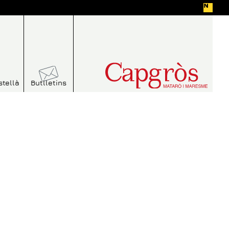
stellà
Butlletins