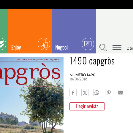
Enjoy
Negoci
Ca
1490 capgròs
NÚMERO 1490
18/01/2018
Llegir revista