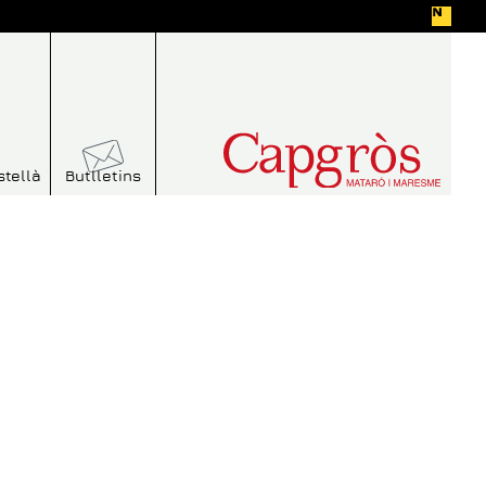
stellà
Butlletins