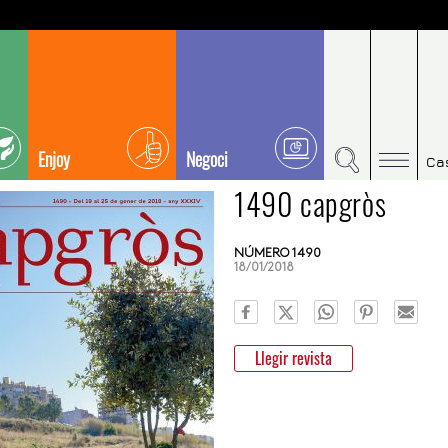
Enjoy
Negoci
Ca
1490 capgròs
NÚMERO 1490
18/01/2018
Llegir revista