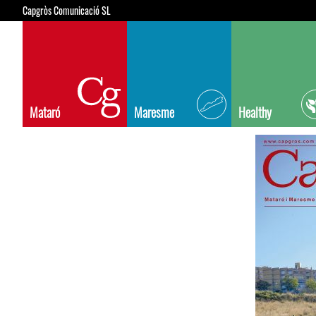
Capgròs Comunicació SL
Mataró
Maresme
Healthy