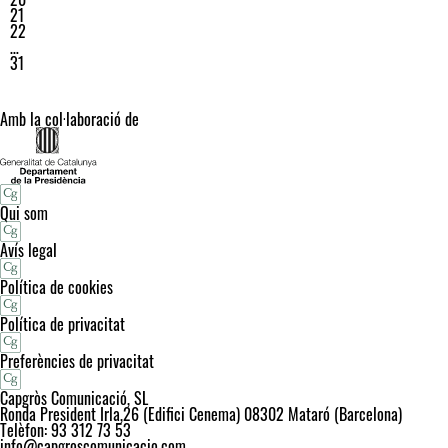
21
22
…
31
Amb la col·laboració de
Qui som
Avís legal
Política de cookies
Política de privacitat
Preferències de privacitat
Capgròs Comunicació, SL
Ronda President Irla,26 (Edifici Cenema) 08302 Mataró (Barcelona)
Telèfon: 93 312 73 53
info@capgroscomunicacio.com