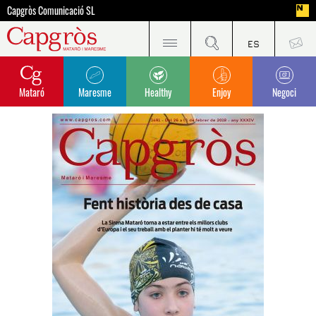
Capgròs Comunicació SL
Mataró
Maresme
Healthy
Enjoy
Negoci