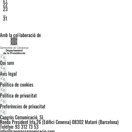
22
23
…
31
Amb la col·laboració de
Qui som
Avís legal
Política de cookies
Política de privacitat
Preferències de privacitat
Capgròs Comunicació, SL
Ronda President Irla,26 (Edifici Cenema) 08302 Mataró (Barcelona)
Telèfon: 93 312 73 53
info@capgroscomunicacio.com