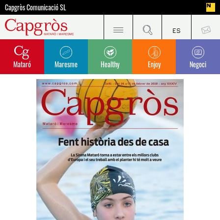
Capgròs Comunicació SL
Mataró
Maresme
Healthy
Enjoy
Negoci