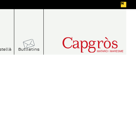
stellà
Butlletins