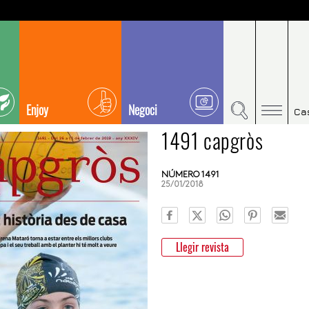
Enjoy
Negoci
Ca
1491 capgròs
NÚMERO 1491
25/01/2018
Llegir revista