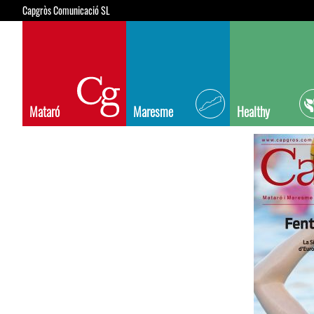
Capgròs Comunicació SL
Mataró
Maresme
Healthy