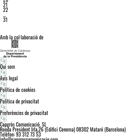
21
22
…
31
Amb la col·laboració de
Qui som
Avís legal
Política de cookies
Política de privacitat
Preferències de privacitat
Capgròs Comunicació, SL
Ronda President Irla,26 (Edifici Cenema) 08302 Mataró (Barcelona)
Telèfon: 93 312 73 53
info@capgroscomunicacio.com