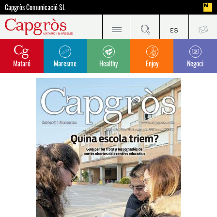
Capgròs Comunicació SL
Mataró
Maresme
Healthy
Enjoy
Negoci