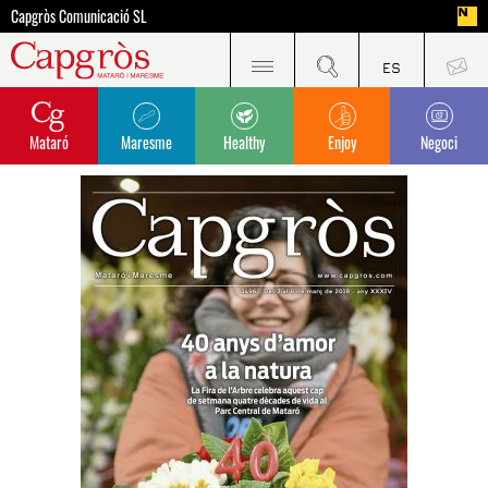
Capgròs Comunicació SL
Mataró
Maresme
Healthy
Enjoy
Negoci