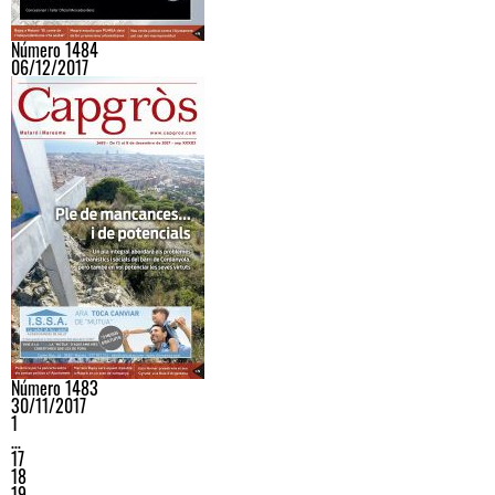
Número 1484
06/12/2017
Número 1483
30/11/2017
1
…
17
18
19