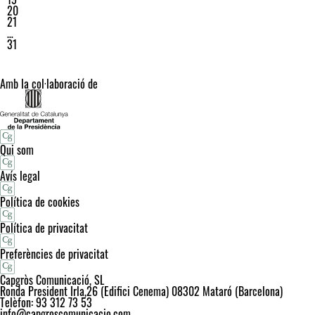
20
21
…
31
Amb la col·laboració de
Qui som
Avís legal
Política de cookies
Política de privacitat
Preferències de privacitat
Capgròs Comunicació, SL
Ronda President Irla,26 (Edifici Cenema) 08302 Mataró (Barcelona)
Telèfon: 93 312 73 53
info@capgroscomunicacio.com