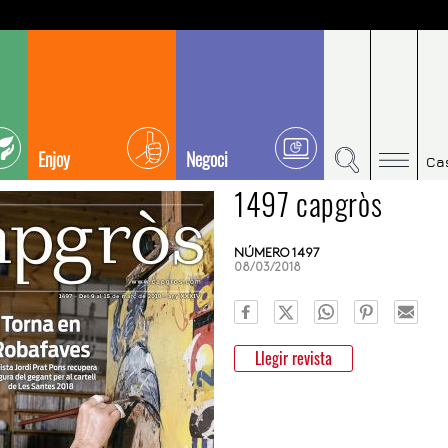
Enjoy
Negoci
Ca
1497 capgròs
NÚMERO 1497
08/03/2018
Llegir revista