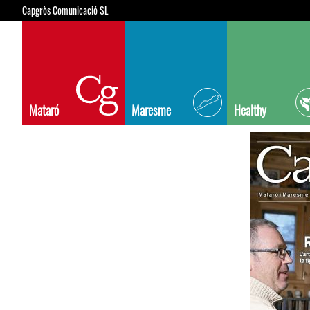
Capgròs Comunicació SL
Mataró
Maresme
Healthy