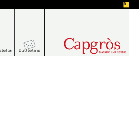
stellà
Butlletins