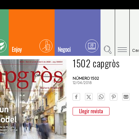
Enjoy
Negoci
Ca
1502 capgròs
NÚMERO 1502
12/04/2018
Llegir revista