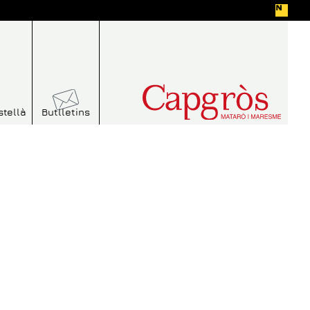
stellà
Butlletins