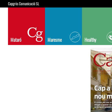
Capgròs Comunicació SL
Mataró
Maresme
Healthy