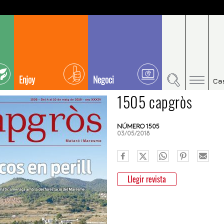
Enjoy
Negoci
Ca
1505 capgròs
NÚMERO 1505
03/05/2018
Llegir revista