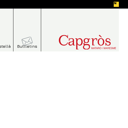
stellà
Butlletins