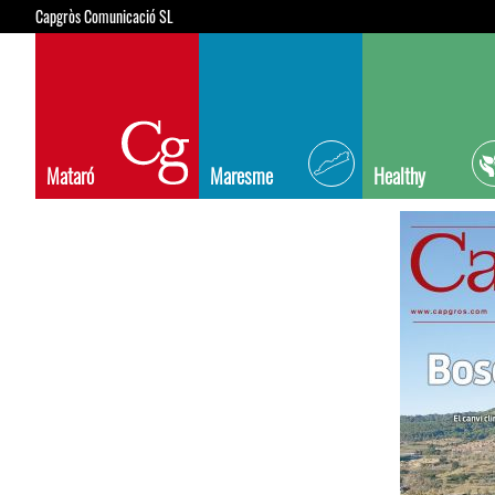
Capgròs Comunicació SL
Mataró
Maresme
Healthy