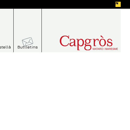
stellà
Butlletins