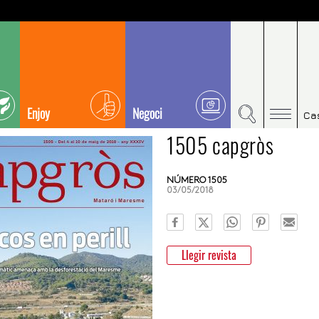
Enjoy
Negoci
Ca
1505 capgròs
NÚMERO 1505
03/05/2018
Llegir revista