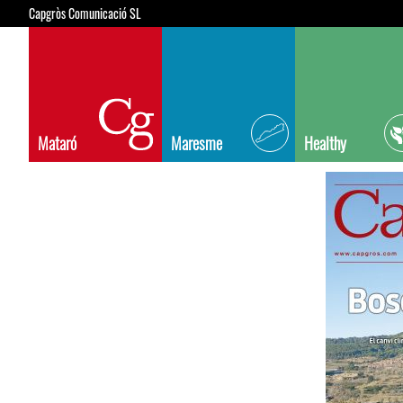
Capgròs Comunicació SL
Mataró
Maresme
Healthy