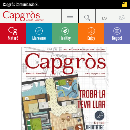
Capgròs Comunicació SL
Mataró
Maresme
Healthy
Enjoy
Negoci