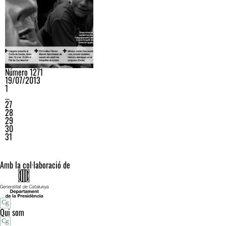
Número 1271
19/07/2013
1
…
27
28
29
30
31
Amb la col·laboració de
Qui som