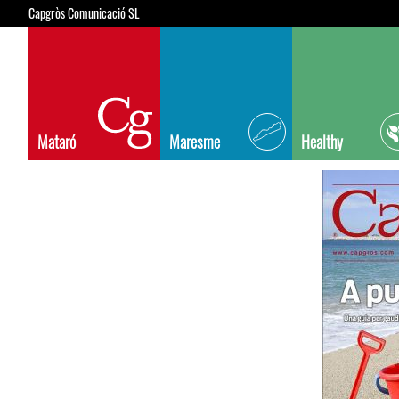
Capgròs Comunicació SL
Mataró
Maresme
Healthy