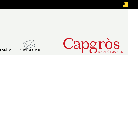
stellà
Butlletins