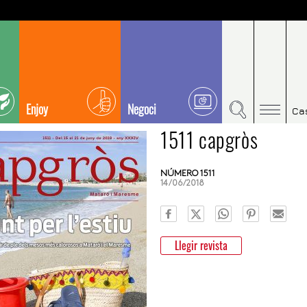
Enjoy
Negoci
Ca
1511 capgròs
NÚMERO 1511
14/06/2018
Llegir revista