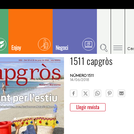
Enjoy
Negoci
Ca
1511 capgròs
NÚMERO 1511
14/06/2018
Llegir revista