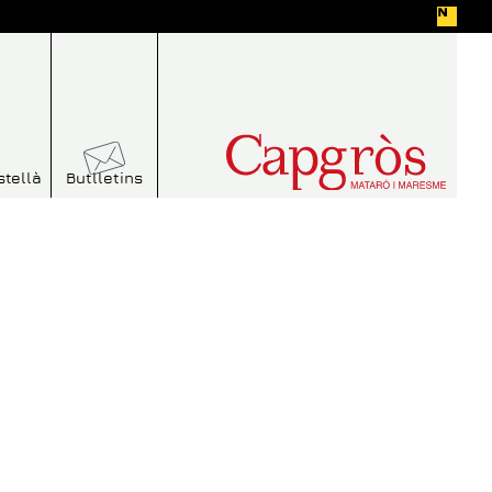
stellà
Butlletins