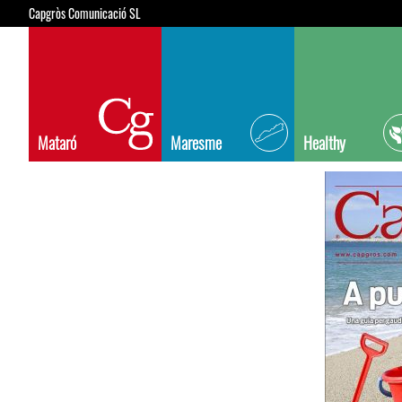
Capgròs Comunicació SL
Mataró
Maresme
Healthy