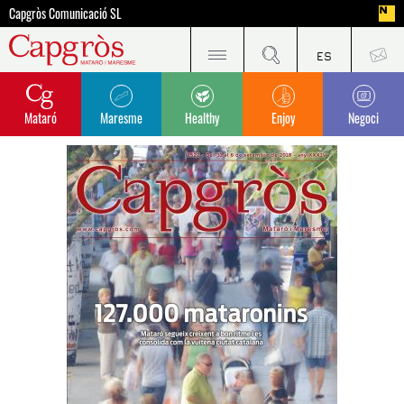
Capgròs Comunicació SL
Mataró
Maresme
Healthy
Enjoy
Negoci