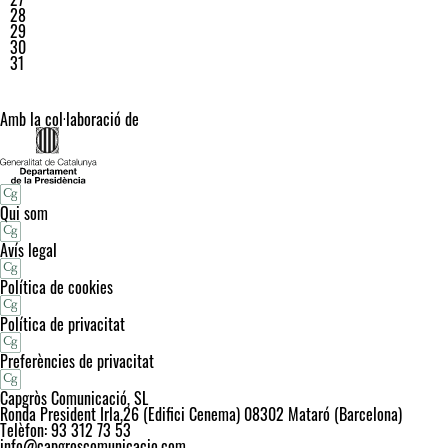
28
29
30
31
Amb la col·laboració de
Qui som
Avís legal
Política de cookies
Política de privacitat
Preferències de privacitat
Capgròs Comunicació, SL
Ronda President Irla,26 (Edifici Cenema) 08302 Mataró (Barcelona)
Telèfon: 93 312 73 53
info@capgroscomunicacio.com