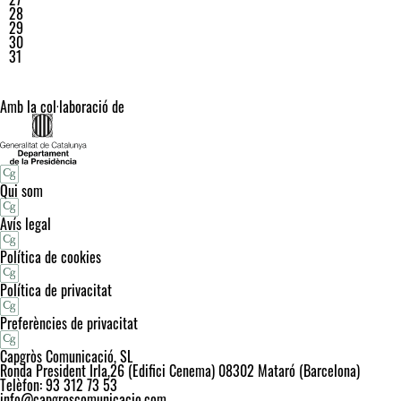
28
29
30
31
Amb la col·laboració de
Qui som
Avís legal
Política de cookies
Política de privacitat
Preferències de privacitat
Capgròs Comunicació, SL
Ronda President Irla,26 (Edifici Cenema) 08302 Mataró (Barcelona)
Telèfon: 93 312 73 53
info@capgroscomunicacio.com