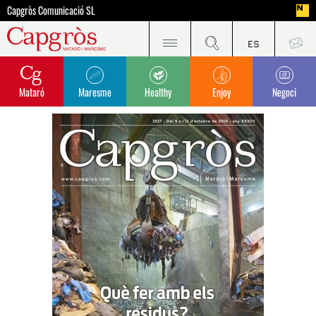
Capgròs Comunicació SL
Mataró
Maresme
Healthy
Enjoy
Negoci