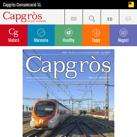
Capgròs Comunicació SL
Mataró
Maresme
Healthy
Enjoy
Negoci