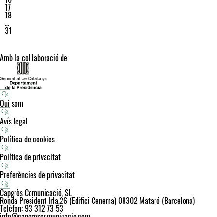
17
18
…
31
Amb la col·laboració de
Qui som
Avís legal
Política de cookies
Política de privacitat
Preferències de privacitat
Capgròs Comunicació, SL
Ronda President Irla,26 (Edifici Cenema) 08302 Mataró (Barcelona)
Telèfon: 93 312 73 53
info@capgroscomunicacio.com