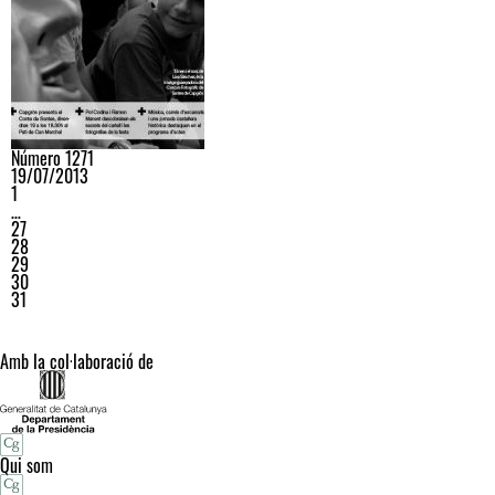
Número 1271
19/07/2013
1
…
27
28
29
30
31
Amb la col·laboració de
Qui som