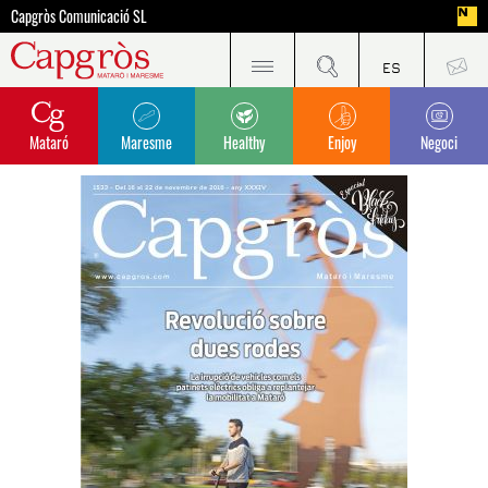
Capgròs Comunicació SL
Mataró
Maresme
Healthy
Enjoy
Negoci