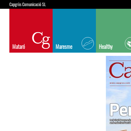
Capgròs Comunicació SL
Mataró
Maresme
Healthy