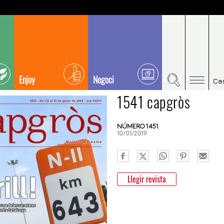
Enjoy
Negoci
Ca
1541 capgròs
NÚMERO 1451
10/01/2019
Llegir revista