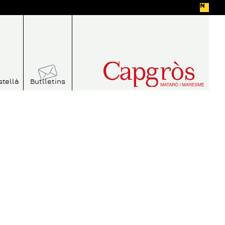
stellà
Butlletins