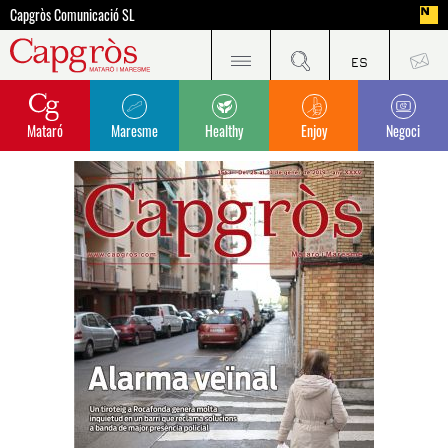
Capgròs Comunicació SL
Mataró
Maresme
Healthy
Enjoy
Negoci