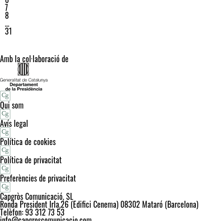
7
8
…
31
Amb la col·laboració de
Qui som
Avís legal
Política de cookies
Política de privacitat
Preferències de privacitat
Capgròs Comunicació, SL
Ronda President Irla,26 (Edifici Cenema) 08302 Mataró (Barcelona)
Telèfon: 93 312 73 53
info@capgroscomunicacio.com