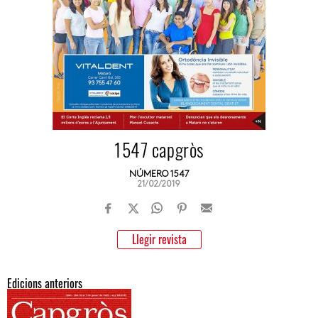
1547 capgròs
NÚMERO 1547
21/02/2019
Llegir revista
Edicions anteriors