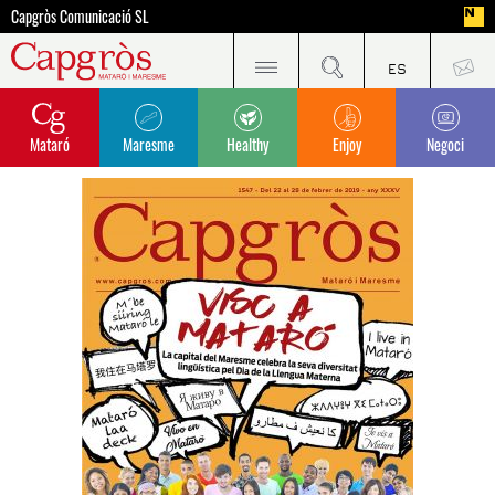
Capgròs Comunicació SL
Mataró
Maresme
Healthy
Enjoy
Negoci