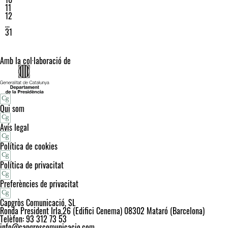
11
12
…
31
Amb la col·laboració de
Qui som
Avís legal
Política de cookies
Política de privacitat
Preferències de privacitat
Capgròs Comunicació, SL
Ronda President Irla,26 (Edifici Cenema) 08302 Mataró (Barcelona)
Telèfon: 93 312 73 53
info@capgroscomunicacio.com