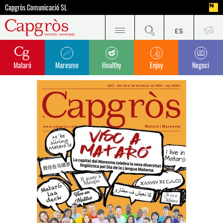
Capgròs Comunicació SL
Mataró
Maresme
Healthy
Enjoy
Negoci