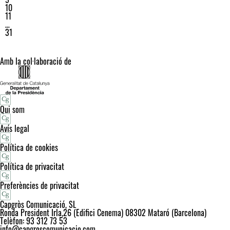
10
11
…
31
Amb la col·laboració de
Qui som
Avís legal
Política de cookies
Política de privacitat
Preferències de privacitat
Capgròs Comunicació, SL
Ronda President Irla,26 (Edifici Cenema) 08302 Mataró (Barcelona)
Telèfon: 93 312 73 53
info@capgroscomunicacio.com