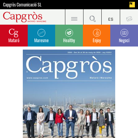
Capgròs Comunicació SL
Mataró
Maresme
Healthy
Enjoy
Negoci