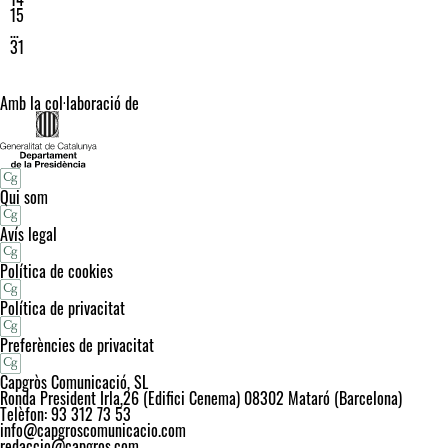
15
…
31
Amb la col·laboració de
Qui som
Avís legal
Política de cookies
Política de privacitat
Preferències de privacitat
Capgròs Comunicació, SL
Ronda President Irla,26 (Edifici Cenema) 08302 Mataró (Barcelona)
Telèfon: 93 312 73 53
info@capgroscomunicacio.com
redaccio@capgros.com