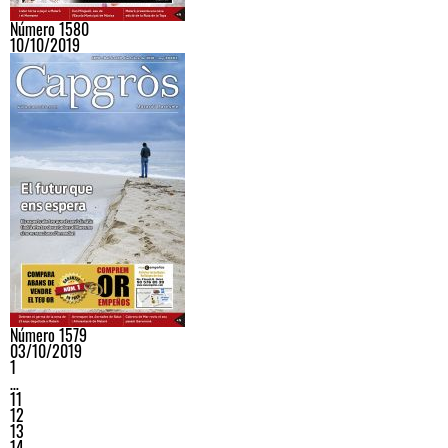
Número 1580
10/10/2019
Número 1579
03/10/2019
1
…
11
12
13
14