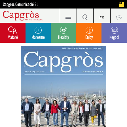
Capgròs Comunicació SL
Mataró
Maresme
Healthy
Enjoy
Negoci