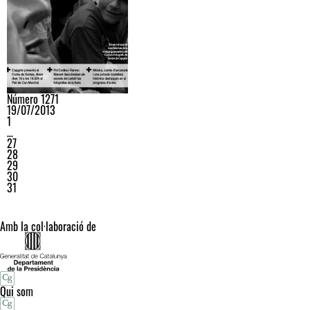
Número 1271
19/07/2013
1
…
27
28
29
30
31
Amb la col·laboració de
Qui som