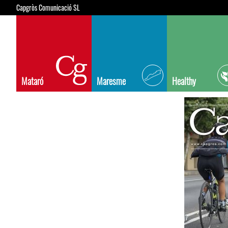
Capgròs Comunicació SL
Mataró
Maresme
Healthy