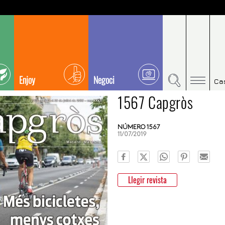
Enjoy
Negoci
Ca
1567 Capgròs
NÚMERO 1567
11/07/2019
Llegir revista