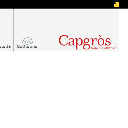
stellà
Butlletins