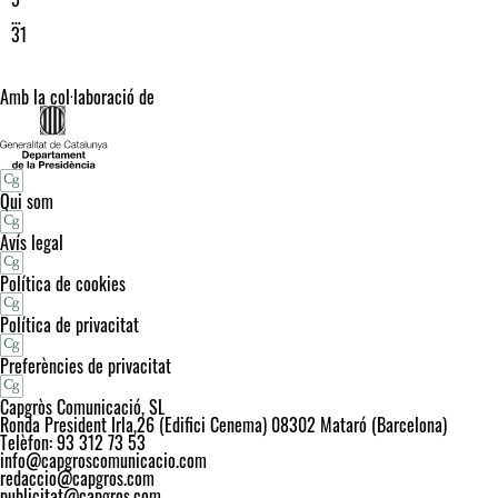
…
31
Amb la col·laboració de
Qui som
Avís legal
Política de cookies
Política de privacitat
Preferències de privacitat
Capgròs Comunicació, SL
Ronda President Irla,26 (Edifici Cenema) 08302 Mataró (Barcelona)
Telèfon: 93 312 73 53
info@capgroscomunicacio.com
redaccio@capgros.com
publicitat@capgros.com