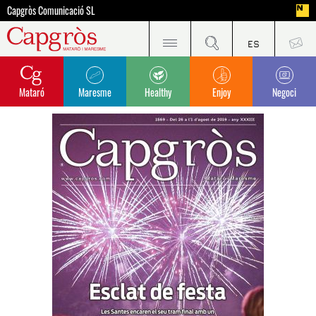
Capgròs Comunicació SL
Mataró
Maresme
Healthy
Enjoy
Negoci