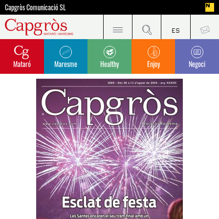
Capgròs Comunicació SL
Mataró
Maresme
Healthy
Enjoy
Negoci