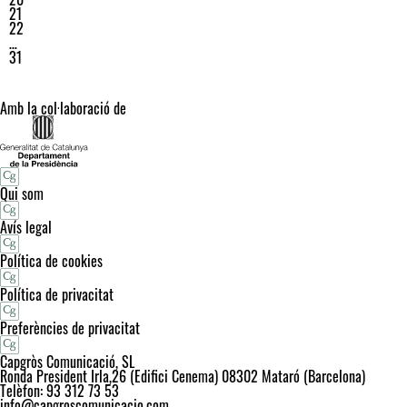
21
22
…
31
Amb la col·laboració de
Qui som
Avís legal
Política de cookies
Política de privacitat
Preferències de privacitat
Capgròs Comunicació, SL
Ronda President Irla,26 (Edifici Cenema) 08302 Mataró (Barcelona)
Telèfon: 93 312 73 53
info@capgroscomunicacio.com