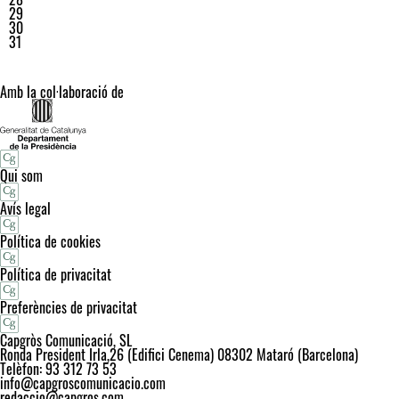
29
30
31
Amb la col·laboració de
Qui som
Avís legal
Política de cookies
Política de privacitat
Preferències de privacitat
Capgròs Comunicació, SL
Ronda President Irla,26 (Edifici Cenema) 08302 Mataró (Barcelona)
Telèfon: 93 312 73 53
info@capgroscomunicacio.com
redaccio@capgros.com