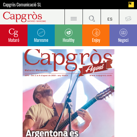
Capgròs Comunicació SL
Mataró
Maresme
Healthy
Enjoy
Negoci