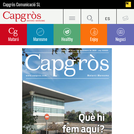
Capgròs Comunicació SL
Mataró
Maresme
Healthy
Enjoy
Negoci