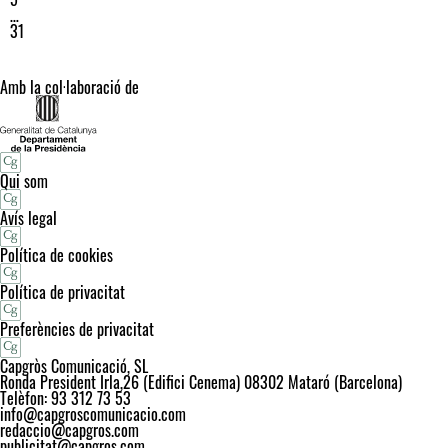
…
31
Amb la col·laboració de
Qui som
Avís legal
Política de cookies
Política de privacitat
Preferències de privacitat
Capgròs Comunicació, SL
Ronda President Irla,26 (Edifici Cenema) 08302 Mataró (Barcelona)
Telèfon: 93 312 73 53
info@capgroscomunicacio.com
redaccio@capgros.com
publicitat@capgros.com